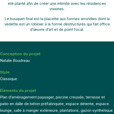
été planté afin de créer une intimité avec les résidences
voisines.
Le bouquet final est la placette aux formes arrondies dont la
vedette est un robinier à la forme déstructurés qui fait office
d’œuvre d’art et de point focal.
Conception du projet
Natalie Boudreau
Style
Classique
Éléments du projet
Plan d’aménagement paysager, piscine creusée, terrasse et
patio en dalle de béton préfabriquée, espace détente, espace
lounge, salle à manger extérieure, plantations, gazon synthétique