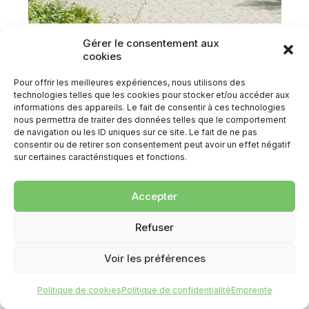
Gérer le consentement aux
2e prix de la catégorie « entrée
cookies
invitante »
Pour offrir les meilleures expériences, nous utilisons des
technologies telles que les cookies pour stocker et/ou accéder aux
Projet « Il était une fois dans un château », Mont-
informations des appareils. Le fait de consentir à ces technologies
Saint-Hilaire – Montérégie
nous permettra de traiter des données telles que le comportement
de navigation ou les ID uniques sur ce site. Le fait de ne pas
Concours « Les plus beaux jardins du Québec » de
consentir ou de retirer son consentement peut avoir un effet négatif
l’APPQ
sur certaines caractéristiques et fonctions.
Accepter
Refuser
Voir les préférences
Politique de cookies
Politique de confidentialité
Empreinte