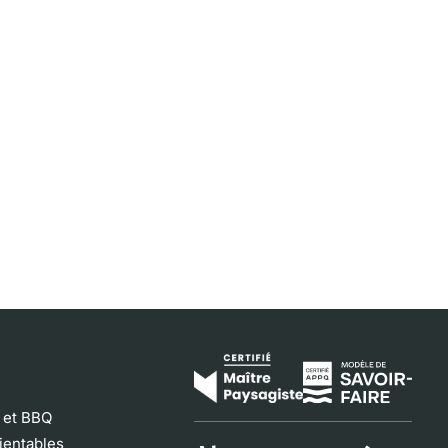
e et BBQ
ientables